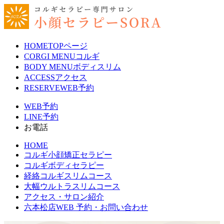
HOME
TOPページ
CORGI MENU
コルギ
BODY MENU
ボディスリム
ACCESS
アクセス
RESERVE
WEB予約
WEB予約
LINE予約
お電話
HOME
コルギ小顔矯正セラピー
コルギボディセラピー
経絡コルギスリムコース
大幅ウルトラスリムコース
アクセス・サロン紹介
六本松店WEB 予約・お問い合わせ