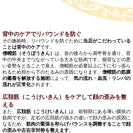
背中のケアでリバウンドを防ぐ
その施術時、リバウンドを防ぐために
当店がこだわっている
ことは背中のケア
です。
僧帽筋（そうぼうきん）
は、首の後ろから肩甲骨を通り、背
中の中央までつながっている大きな筋肉です。猫背などの悪
い姿勢をとることで衰え、僧帽筋が必要以上に下に引っ張ら
れるため頬から下のたるみの原因になります。
僧帽筋の筋膜
の癒着を解放する施術
によって、
気の流れ・血流・リンパの
流れが正常化
されます。
広頚筋（こうけいきん）をケアして顔の歪みを整
える
また、
広頚筋（こうけいきん）
は、前頸部にある薄い膜状の
筋肉ですが、左右の広頚筋の強さの違いで顔の歪みの原因に
なるため、
筋肉の緊張を和らげバランスを調整することで顔
の歪みや左右非対称を整えます
。