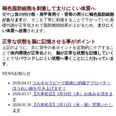
褐色脂肪細胞を刺激して太りにくい体質へ
背中は
首の付け根・肩甲骨周り・背骨の周りに褐色脂肪細胞
があります
が、そこを丁寧に刺激することで下がっていた基
礎代謝が正常化されて脂肪燃焼効果が上がるため、
太りにく
い体質へ改善
されます。
正常な状態を脳に記憶させる事がポイント
上記のように、主に背中の各ポイントを定期的にケアするこ
とで
体内環境が正常化
され、
脳が正常な状態を記憶していく
ことで
リバウンドしにくい状態へ導くことにこだわっていま
す
。
NEWS
お知らせ
2026.04.13
コルギセラピーで筋肉に的確アプローチ！
ほうれい線を引き上げます！
2026.03.17
【六本松店】3月19日（木）お休みを頂きま
す
2026.01.30
【六本松店】2月11日（水・祝）営業いたし
ます